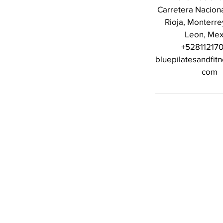
Carretera Nacional
Rioja, Monterr
Leon, Mex
+52811217
bluepilatesandfit
com