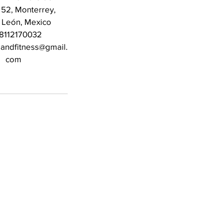
 52, Monterrey,
 León, Mexico
8112170032
sandfitness@gmail.
com