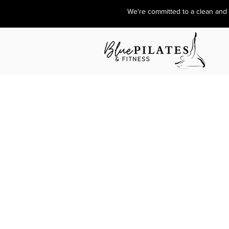
We're committed to a clean and s
We're committed to a clean and safe facility. View our policies
COMPRA CLASES