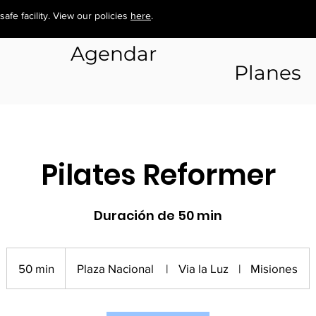
afe facility. View our policies
here
.
here
.
AGENDA CLASES
Agendar
Planes
Pilates Reformer
Duración de 50 min
50 min
5
Plaza Nacional
|
Via la Luz
|
Misiones
0