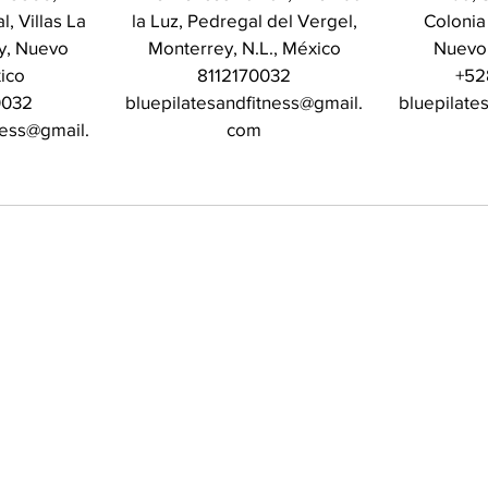
, Villas La
la Luz, Pedregal del Vergel,
Colonia
ey, Nuevo
Monterrey, N.L., México
Nuevo
ico
8112170032
+52
0032
bluepilatesandfitness@gmail.
bluepilate
ness@gmail.
com